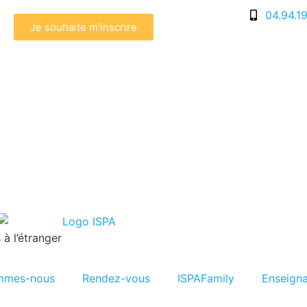
04.94.1
Je souhaite m'inscrire
à l’étranger
mmes-nous
Rendez-vous
ISPAFamily
Enseign