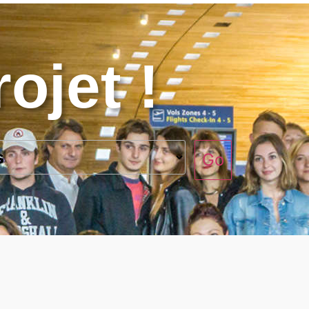
ojet !
Go