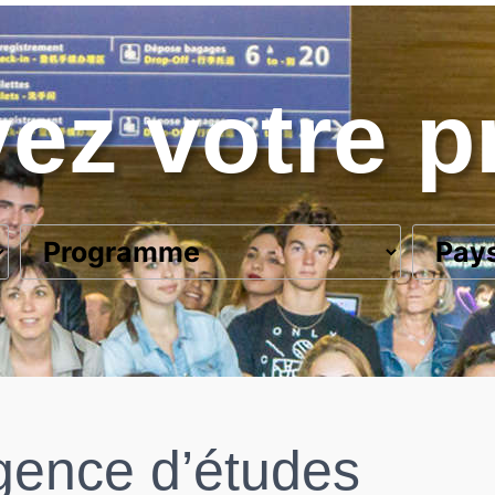
ez votre pr
gence d’
études