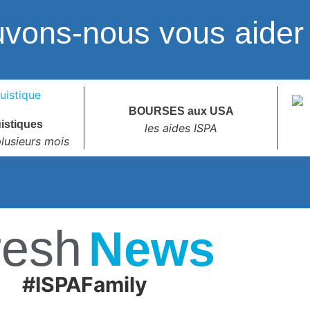
uvons-nous
vous aider
BOURSES aux USA
uistiques
les aides ISPA
lusieurs mois
resh
News
#ISPAFamily