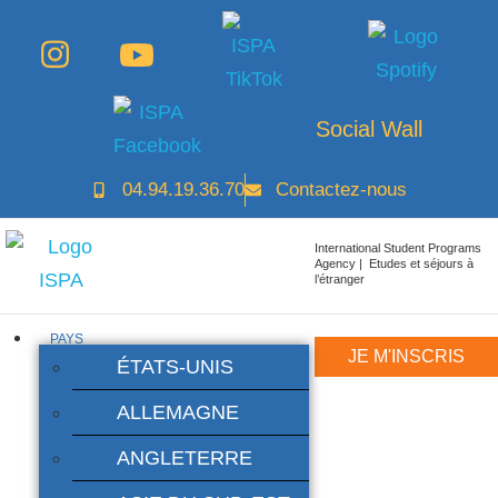
Social Wall
04.94.19.36.70
Contactez-nous
International Student Programs
Agency | Etudes et séjours à
l’étranger
PAYS
JE M'INSCRIS
ÉTATS-UNIS
ALLEMAGNE
ANGLETERRE