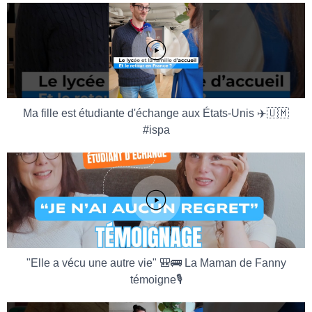
Ma fille est étudiante d'échange aux États-Unis ✈️🇺🇲
#ispa
"Elle a vécu une autre vie" 🎒🚌 La Maman de Fanny
témoigne🎙