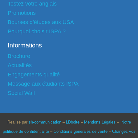
Testez votre anglais
Promotions
Bourses d’études aux USA
Pourquoi choisir ISPA ?
Informations
Brochure
Actualités
Engagements qualité
Message aux étudiants ISPA
Social Wall
Realisé par
sh-communication
–
LDboite
–
Mentions Légales
–
Notre
politique de confidentialité
–
Conditions générales de vente
–
Changez vos