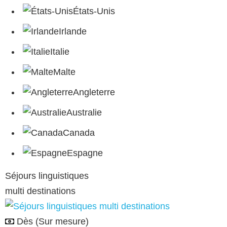
États-Unis
Irlande
Italie
Malte
Angleterre
Australie
Canada
Espagne
Séjours linguistiques
multi destinations
Dès
(Sur mesure)