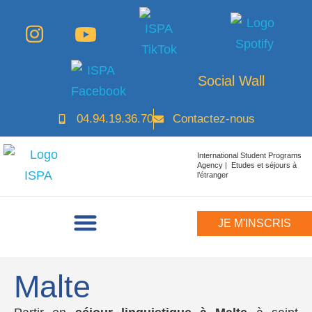
Social Wall
04.94.19.36.70
Contactez-nous
International Student Programs
Agency | Etudes et séjours à
l’étranger
JE M'INSCRIS
Malte