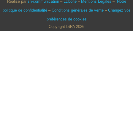
Realisé par
sh-communication
–
LDboite
–
Mentions Légales
–
Notre
politique de confidentialité
–
Conditions générales de vente
–
Changez vos
préférences de cookies
Copyright ISPA 2026