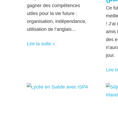
gagner des compétences
Ce fu
utiles pour la vie future :
meill
organisation, indépendance,
! J’a
utilisation de l’anglais…
amis l
des e
Lire la suite »
n’aur
jour.
Lire l