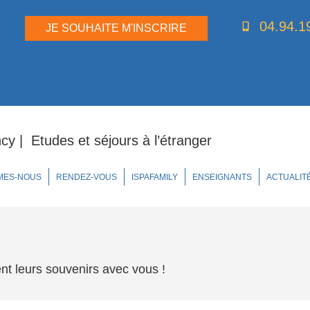
04.94.1
JE SOUHAITE M'INSCRIRE
y | Etudes et séjours à l’étranger
MES-NOUS
RENDEZ-VOUS
ISPAFAMILY
ENSEIGNANTS
ACTUALIT
ent leurs souvenirs avec vous !