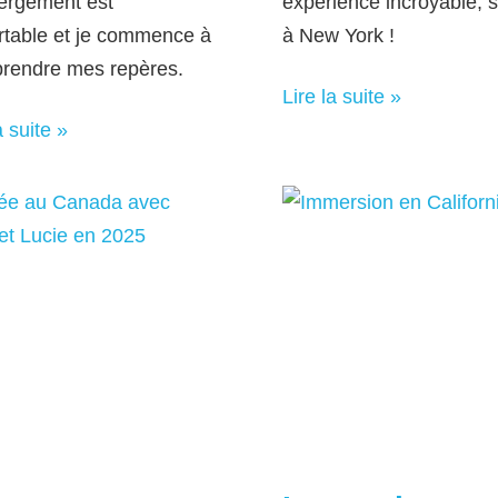
ergement est
expérience incroyable, s
rtable et je commence à
à New York !
prendre mes repères.
Lire la suite »
a suite »