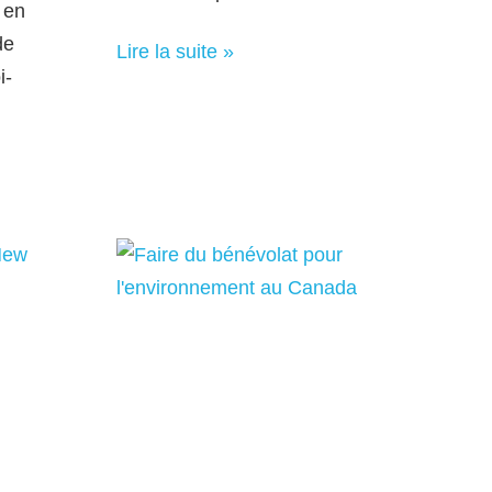
 en
de
Lire la suite »
i-