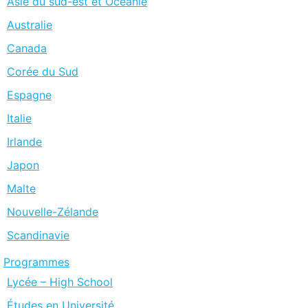
Asie du sud-est et Océanie
Australie
Canada
Corée du Sud
Espagne
Italie
Irlande
Japon
Malte
Nouvelle-Zélande
Scandinavie
Programmes
Lycée – High School
Études en Université