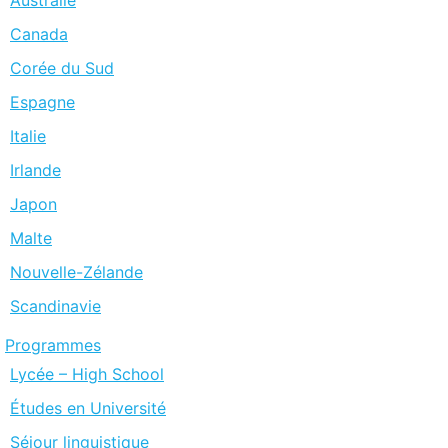
Canada
Corée du Sud
Espagne
Italie
Irlande
Japon
Malte
Nouvelle-Zélande
Scandinavie
Programmes
Lycée – High School
Études en Université
Séjour linguistique