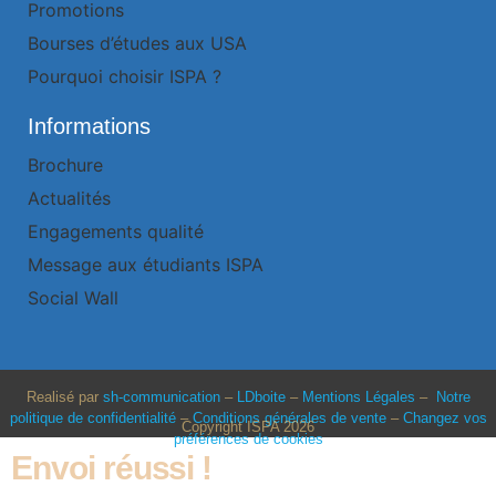
Promotions
Bourses d’études aux USA
Pourquoi choisir ISPA ?
Informations
Brochure
Actualités
Engagements qualité
Message aux étudiants ISPA
Social Wall
Realisé par
sh-communication
–
LDboite
–
Mentions Légales
–
Notre
politique de confidentialité
–
Conditions générales de vente
–
Changez vos
Copyright ISPA 2026
préférences de cookies
Envoi réussi !