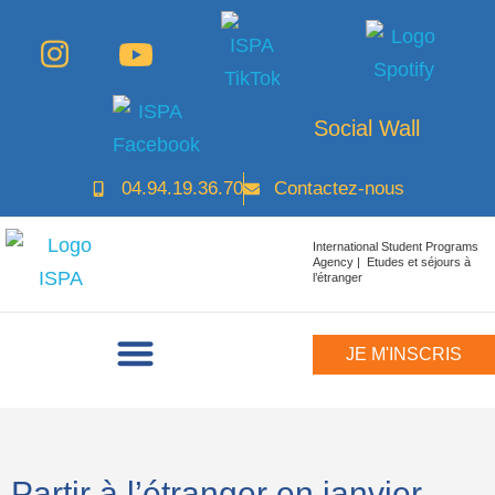
Social Wall
04.94.19.36.70
Contactez-nous
International Student Programs
Agency | Etudes et séjours à
l’étranger
JE M'INSCRIS
Partir à l’étranger en janvier