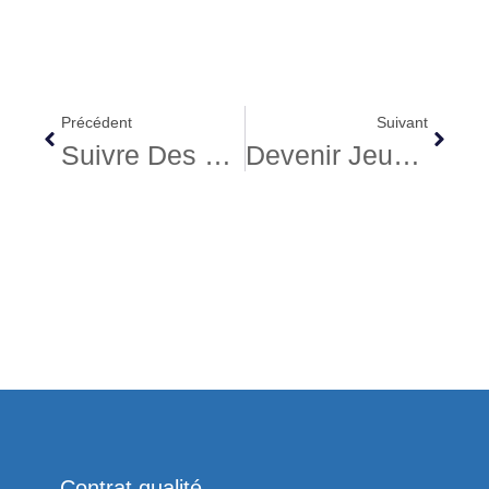
Précédent
Suivant
Suivre Des Cours D’anglais À L’étranger
Devenir Jeune Fille Au Pair
Contrat qualité