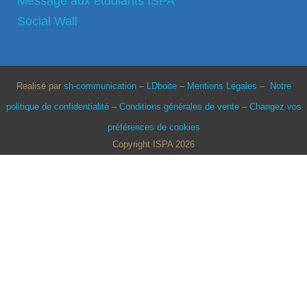
Message aux étudiants ISPA
Social Wall
Realisé par
sh-communication
–
LDboite
–
Mentions Légales
–
Notre
politique de confidentialité
–
Conditions générales de vente
–
Changez vos
préférences de cookies
Copyright ISPA 2026