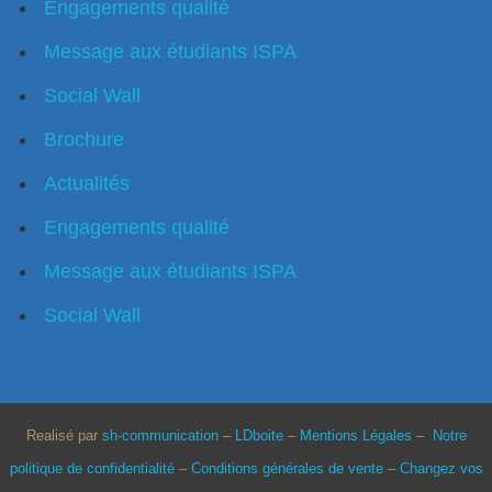
Engagements qualité
Message aux étudiants ISPA
Social Wall
Brochure
Actualités
Engagements qualité
Message aux étudiants ISPA
Social Wall
Realisé par
sh-communication
–
LDboite
–
Mentions Légales
–
Notre
politique de confidentialité
–
Conditions générales de vente
–
Changez vos