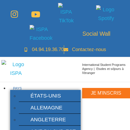
Social Wall
04.94.19.36.70
Contactez-nous
International Student Programs
Agency | Etudes et séjours à
l’étranger
PAYS
JE M'INSCRIS
ÉTATS-UNIS
ALLEMAGNE
ANGLETERRE