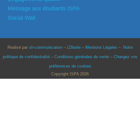
Message aux étudiants ISPA
Social Wall
Realisé par
sh-communication
–
LDboite
–
Mentions Légales
–
Notre
politique de confidentialité
–
Conditions générales de vente
–
Changez vos
préférences de cookies
Copyright ISPA 2026