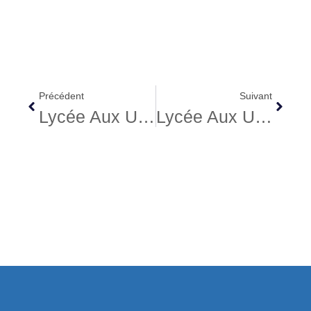
Précédent
Suivant
Lycée Aux USA Washington, 2010, Christelle
Lycée Aux USA Pennsylvanie, 2010, Parents De Agathe