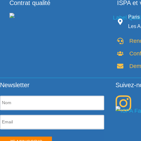
Contrat qualité
ISPA et 
Paris 
Les A
Renc
Con
Dema
Newsletter
Suivez-n