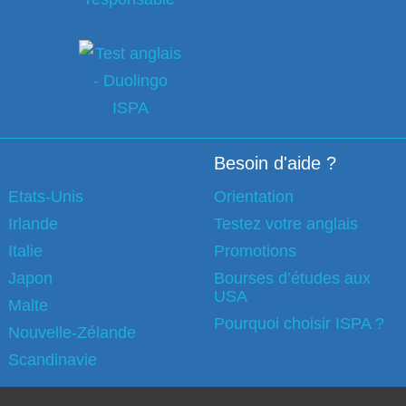
Besoin d'aide ?
Etats-Unis
Orientation
Irlande
Testez votre anglais
Italie
Promotions
Japon
Bourses d’études aux
USA
Malte
Pourquoi choisir ISPA ?
Nouvelle-Zélande
Scandinavie