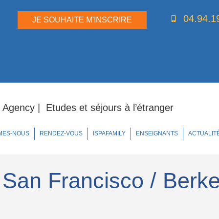
04.94.1
JE SOUHAITE M'INSCRIRE
 Agency | Etudes et séjours à l’étranger
MES-NOUS
RENDEZ-VOUS
ISPAFAMILY
ENSEIGNANTS
ACTUALIT
 San Francisco / Berk