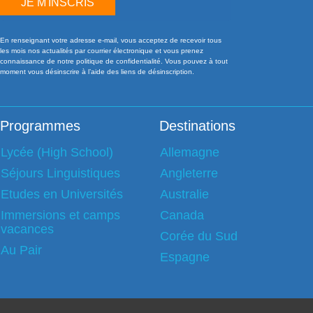
JE M'INSCRIS
En renseignant votre adresse e-mail, vous acceptez de recevoir tous
les mois nos actualités par courrier électronique et vous prenez
connaissance de notre politique de confidentialité. Vous pouvez à tout
moment vous désinscrire à l’aide des liens de désinscription.
Programmes
Destinations
Lycée (High School)
Allemagne
Séjours Linguistiques
Angleterre
Etudes en Universités
Australie
Immersions et camps
Canada
vacances
Corée du Sud
Au Pair
Espagne