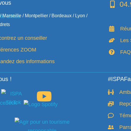
vous
04.
/ Marseille / Montpellier / Bordeaux / Lyon /
drets
Réun
ontrez un conseiller
Les 
férences ZOOM
FAQ
ndez des informations
ous !
#ISPAFa
Amb
Repo
Témo
Parr