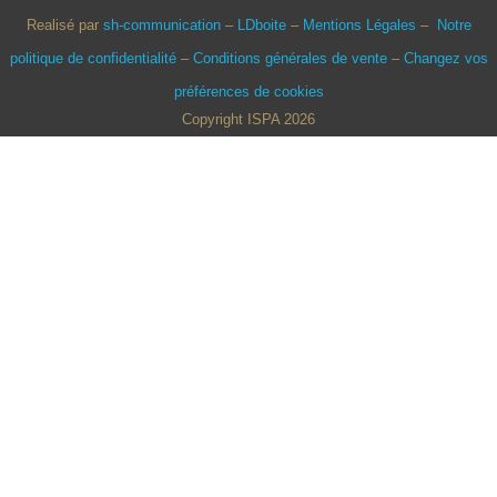
Realisé par
sh-communication
–
LDboite
–
Mentions Légales
–
Notre
politique de confidentialité
–
Conditions générales de vente
–
Changez vos
préférences de cookies
Copyright ISPA 2026