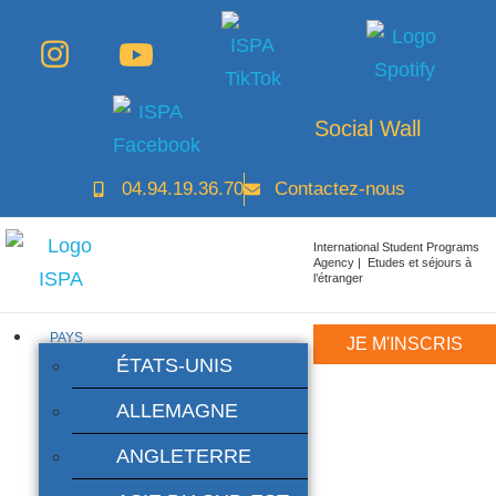
Social Wall
04.94.19.36.70
Contactez-nous
International Student Programs
Agency | Etudes et séjours à
l’étranger
PAYS
JE M'INSCRIS
ÉTATS-UNIS
ALLEMAGNE
ANGLETERRE