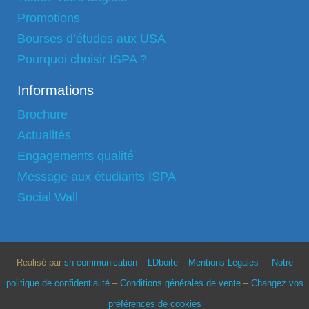
Promotions
Bourses d’études aux USA
Pourquoi choisir ISPA ?
Informations
Brochure
Actualités
Engagements qualité
Message aux étudiants ISPA
Social Wall
Realisé par
sh-communication
–
LDboite
–
Mentions Légales
–
Notre
politique de confidentialité
–
Conditions générales de vente
–
Changez vos
préférences de cookies