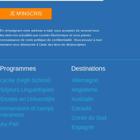
JE M'INSCRIS
En renseignant votre adresse e-mail, vous acceptez de recevoir tous
les mois nos actualités par courrier électronique et vous prenez
connaissance de notre politique de confidentialité. Vous pouvez à tout
moment vous désinscrire à l’aide des liens de désinscription.
Programmes
Destinations
Lycée (High School)
Allemagne
Séjours Linguistiques
Angleterre
Etudes en Universités
Australie
Immersions et camps
Canada
vacances
Corée du Sud
Au Pair
Espagne