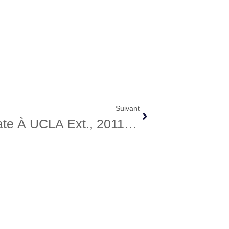
Suivant
Cours D’anglais + Certificate À UCLA Ext., 2011/2012, Laura