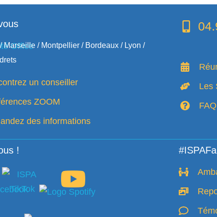
vous
04.
/ Marseille / Montpellier / Bordeaux / Lyon /
drets
Réun
ontrez un conseiller
Les 
férences ZOOM
FAQ
ndez des informations
ous !
#ISPAFa
Amb
Repo
Témo