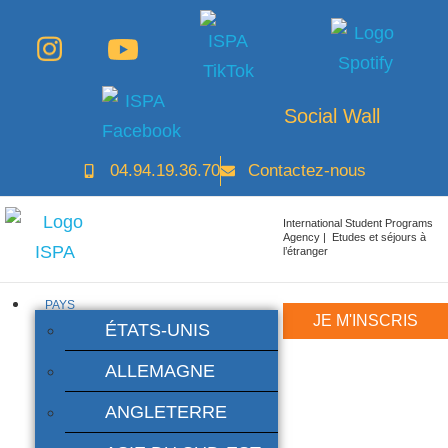
Social Wall
04.94.19.36.70
Contactez-nous
International Student Programs
Agency | Etudes et séjours à
l’étranger
PAYS
JE M'INSCRIS
ÉTATS-UNIS
ALLEMAGNE
ANGLETERRE