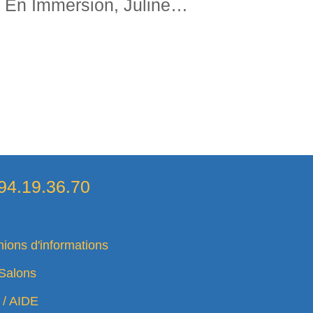
Lycée Au Canada : 3 Mois En Immersion, Juline, 2024
94.19.36.70
ions d'informations
Salons
 / AIDE