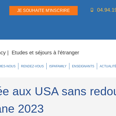
04.94.1
JE SOUHAITE M'INSCRIRE
y | Etudes et séjours à l’étranger
MES-NOUS
RENDEZ-VOUS
ISPAFAMILY
ENSEIGNANTS
ACTUALIT
ée aux USA sans redou
ane 2023