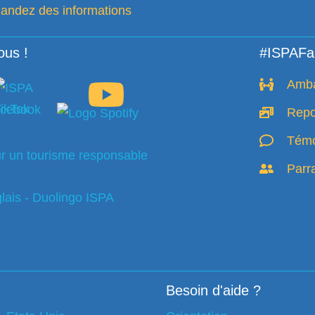
ndez des informations
ous !
#ISPAFa
Amb
Repo
Témo
Parr
Besoin d'aide ?