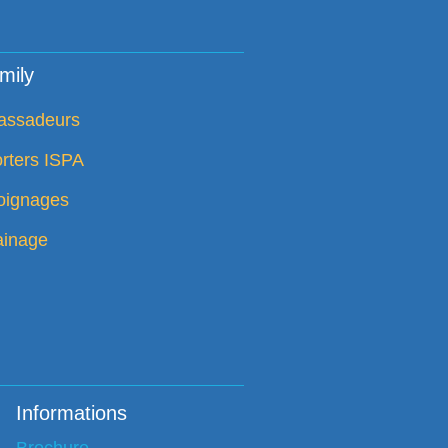
mily
assadeurs
rters ISPA
ignages
ainage
Informations
Brochure