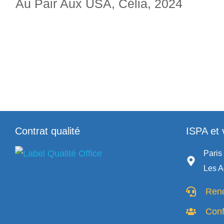
Au Pair Aux USA, Célia, 2024
Contrat qualité
ISPA et 
Paris 
Les A
Renc
Con