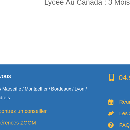
vous
04.
/ Marseille / Montpellier / Bordeaux / Lyon /
drets
Réun
ontrez un conseiller
Les 
férences ZOOM
FAQ