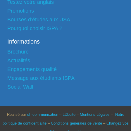
Testez votre anglais
Promotions
Bourses d’études aux USA
Pourquoi choisir ISPA ?
Informations
Brochure
Actualités
Engagements qualité
Message aux étudiants ISPA
Social Wall
Realisé par
sh-communication
–
LDboite
–
Mentions Légales
–
Notre
politique de confidentialité
–
Conditions générales de vente
–
Changez vos